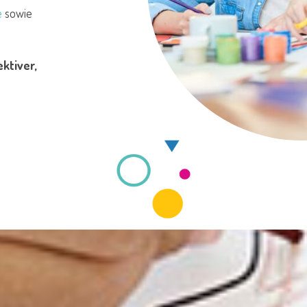
e
sowie
ktiver,