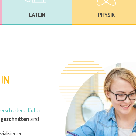
LATEIN
PHYSIK
IN
verschiedene Fächer
zugeschnitten
sind.
ialisierten