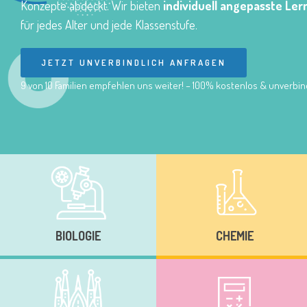
Konzepte abdeckt. Wir bieten
individuell angepasste Ler
für jedes Alter und jede Klassenstufe.
JETZT UNVERBINDLICH ANFRAGEN
9 von 10 Familien empfehlen uns weiter! – 100% kostenlos & unverbind
BIOLOGIE
CHEMIE