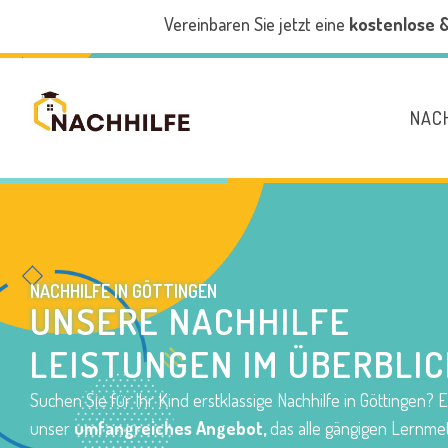
Vereinbaren Sie jetzt eine
kostenlose 
NAC
NACHHILFE
IN GÖTTINGEN
UNSERE NACHHILFE
LEISTUNGEN IM ÜBERBLIC
Suchen Sie für Ihr Kind erstklassige Nachhilfe in Göttingen?
unser
umfangreiches Angebot,
das alle gängigen Lernm