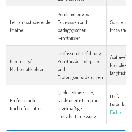
Kombination aus
Lehramtsstudierende
Fachwissen und
Schüler mit
(Mathe)
pädagogischen
Motivation
Kenntnissen
Umfassende Erfahrung,
Abitur-Vorb
(Ehemalige)
Kenntnis der Lehrpläne
komplexe 
Mathematiklehrer
und
langfristig
Prüfungsanforderungen
Qualitätskontrollen,
Umfassend
Professionelle
strukturierte Lernpläne,
Förderbeda
Nachhilfeinstitute
regelmäßige
Fächer
Fortschrittsmessung