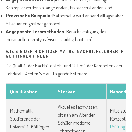
Konzepte werden so lange erklärt, bis sie verstanden sind
Praxisnahe Beispiele:
Mathematik wird anhand alltagsnaher
Situationen greifbar gemacht
Angepasste Lernmethoden:
Berücksichtigung des
individuellen Lerntyps (visuell, auditiv, haptisch)
WIE SIE DEN RICHTIGEN MATHE-NACHHILFELEHRER IN
GÖTTINGEN FINDEN
Die Qualität der Nachhilfe steht und fällt mit der Kompetenz der
Lehrkraft. Achten Sie auf folgende Kriterien:
Qualifikation
Stärken
Besonders
Aktuelles Fachwissen,
Mathematik-
Mittelstufe
oft nah am Alter der
Studierende der
Konzepte,
Schüler, moderne
Universität Göttingen
Prüfungsvo
Lehrmethoden