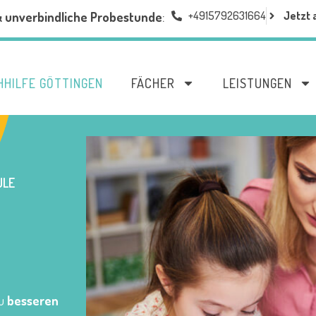
+4915792631664
Jetzt 
& unverbindliche Probestunde
:
HHILFE GÖTTINGEN
FÄCHER
LEISTUNGEN
LE
zu
besseren