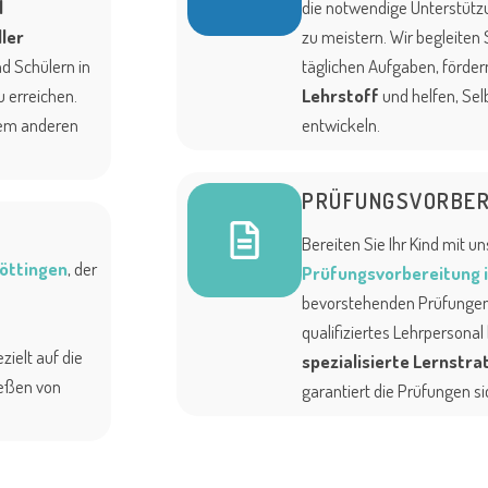
l
die notwendige Unterstützu
ler
zu meistern. Wir begleiten 
d Schülern in
täglichen Aufgaben, fördern
u erreichen.
Lehrstoff
und helfen, Sel
inem anderen
entwickeln.
PRÜFUNGSVORBER
Bereiten Sie Ihr Kind mit u
Göttingen
, der
Prüfungsvorbereitung i
bevorstehenden Prüfungen 
qualifiziertes Lehrpersonal
ezielt auf die
spezialisierte Lernstra
eßen von
garantiert die Prüfungen si