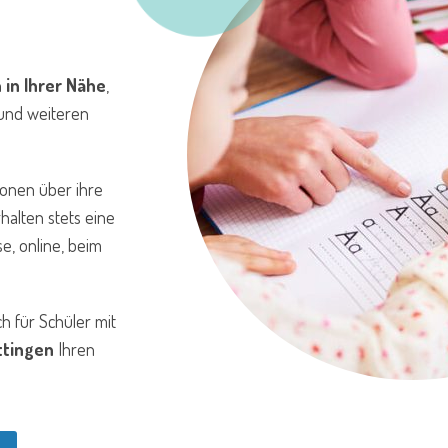
n
in Ihrer Nähe
,
 und weiteren
ionen über ihre
rhalten stets eine
se, online, beim
h für Schüler mit
ttingen
Ihren